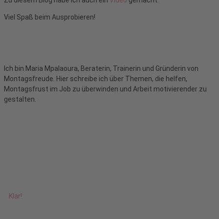
Zu diesem Blog habe ich auch ein
Video
gemacht.
Viel Spaß beim Ausprobieren!
Ich bin Maria Mpalaoura, Beraterin, Trainerin und Gründerin von
Montagsfreude. Hier schreibe ich über Themen, die helfen,
Montagsfrust im Job zu überwinden und Arbeit motivierender zu
gestalten.
Klar!