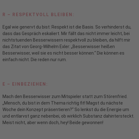
R – RESPEKTVOLL BLEIBEN:
Egal wie genervt du bist: Respekt ist die Basis. So verhinderst du,
dass das Gespräch eskaliert. Mir fällt das nicht immer leicht, bei
nichtstuenden Besserwissern respektvoll zu bleiben, da hilft mir
das Zitat von Georg-Wilhelm Exler: „Besserwisser heißen
Besserwisser, weil sie es nicht besser können.“ Die können es
einfach nicht. Die reden nur rum.
E – EINBEZIEHEN:
Mach den Besserwisser zum Mitspieler statt zum Störenfried.
„Mensch, du bist in dem Thema richtig fit! Magst du nächste
Woche dein Konzept präsentieren?“ So lenkst du die Energie um
und entlarvst ganz nebenbei, ob wirklich Substanz dahintersteckt.
Meist nicht, aber wenn doch, hey! Beide gewonnen!