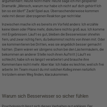
argumentiert. Heute nicht mehr. Heute sage ich mit gespielter
Dramatik: „Mensch, warum nur habe ich nicht auf dich gehört! Ich
bin so ein Idiot!“ Zack! Spiel aus. Überraschenderweise kommen
viele mit dieser überzogenen Reaktion gar nicht klar.
Inzwischen mache ich es bereits im Vorfeld anders: Ich erzähle
keine Ideen oder Pläne mehr, diskutiere nichts groß aus. Ich komme
mit Ergebnissen. Läuft es gut, bleiben die Besserwisser ohnehin
fern, und zwar richtig fern, du bekommst nichts von ihnen mit. Oder
sie kommentieren bei Dritten, was sie angeblich besser gemacht
hätten. (Dann wären wir übrigens schon bei den Lästermäulern, die
bekommen an anderer Stelle noch ihren Auftritt.) Läuft es
schlecht, habe ich es längst verarbeitet und brauche ihre
Kommentare nicht mehr. Aber klar: Ich habe es leichter, weil ich frei
arbeite. Im Team musst du mit solchen Kolleg:innen natürlich
trotzdem einen Weg finden, klarzukommen.
Warum sich Besserwisser so sicher fühlen
Psychologisch lässt sich dieses Verhalten gut erklären. Der