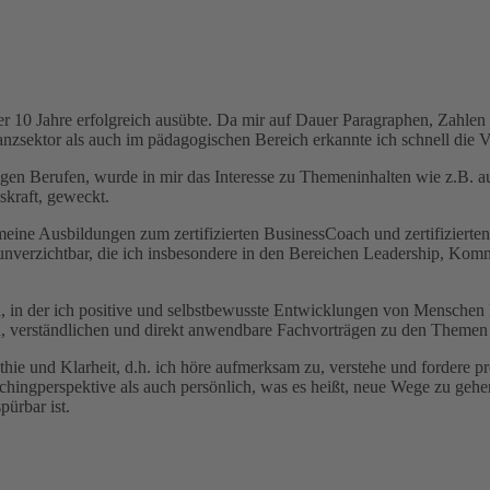
er 10 Jahre erfolgreich ausübte. Da mir auf Dauer Paragraphen, Zahle
nanzsektor als auch im pädagogischen Bereich erkannte ich schnell di
en Berufen, wurde in mir das Interesse zu Themeninhalten wie z.B. aut
skraft, geweckt.
meine Ausbildungen zum zertifizierten BusinessCoach und zertifizierte
 unverzichtbar, die ich insbesondere in den Bereichen Leadership, Ko
 in der ich positive und selbstbewusste Entwicklungen von Menschen hau
, verständlichen und direkt anwendbare Fachvorträgen zu den Themen 
ie und Klarheit, d.h. ich höre aufmerksam zu, verstehe und fordere pro
ngperspektive als auch persönlich, was es heißt, neue Wege zu gehen. M
pürbar ist.