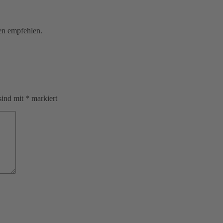
en empfehlen.
sind mit
*
markiert