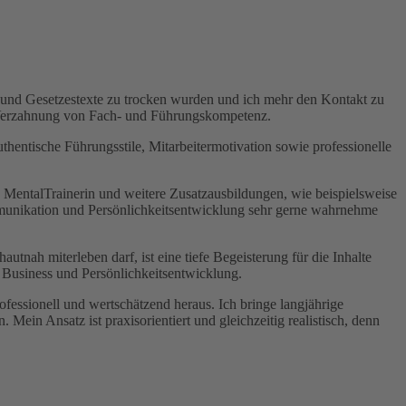
n und Gesetzestexte zu trocken wurden und ich mehr den Kontakt zu
e Verzahnung von Fach- und Führungskompetenz.
hentische Führungsstile, Mitarbeitermotivation sowie professionelle
n MentalTrainerin und weitere Zusatzausbildungen, wie beispielsweise
mmunikation und Persönlichkeitsentwicklung sehr gerne wahrnehme
tnah miterleben darf, ist eine tiefe Begeisterung für die Inhalte
Business und Persönlichkeitsentwicklung.
fessionell und wertschätzend heraus. Ich bringe langjährige
ein Ansatz ist praxisorientiert und gleichzeitig realistisch, denn