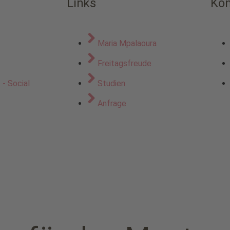
Links
Kon
Maria Mpalaoura
z
Freitagsfreude
- Social
Studien
Anfrage