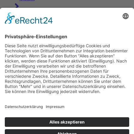
Anfrage
Kontakt
maria@montagsfreude.de
+49 30 55 22 68 89
+49 172 303 70 72
Instagram
Linkedin-in
Tiktok
Copyright © 2026 Montagsfreude
Dein Wunschthema für den Montagskick.
Name
E-Mail