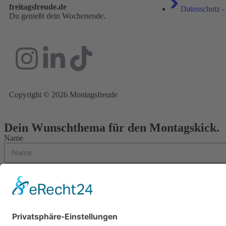
freitagsfreude.de
Datenschutz -
Du genießt dein Wochenende.
Copyright © 2026 Montagsfreude
Dein Wunschthema für den Montagskick.
Name
E-Mail
Nachricht