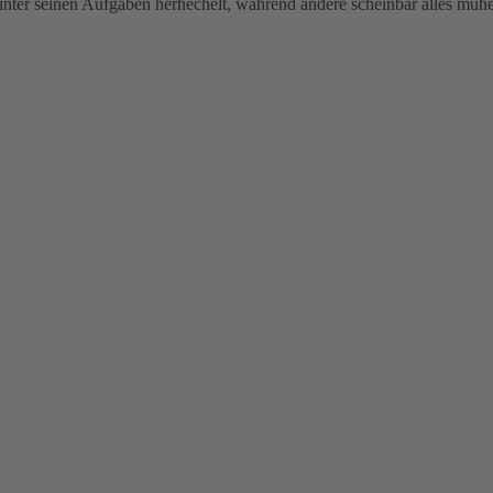
 hinter seinen Aufgaben herhechelt, während andere scheinbar alles müh