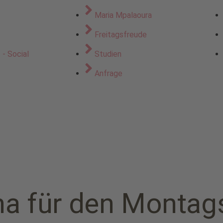
Maria Mpalaoura
z
Freitagsfreude
- Social
Studien
Anfrage
a für den Montags