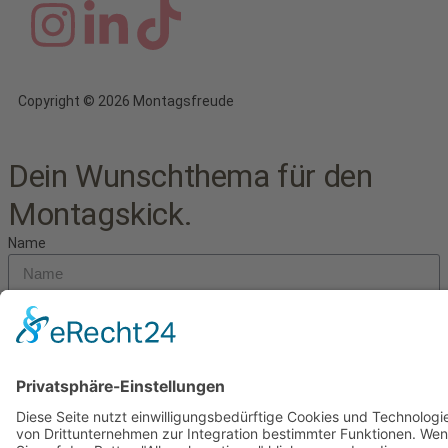
Copyright © 2026 Montagsfreude
Dein Wunschthema für den
Montagskick.
Name
E-Mail
Nachricht