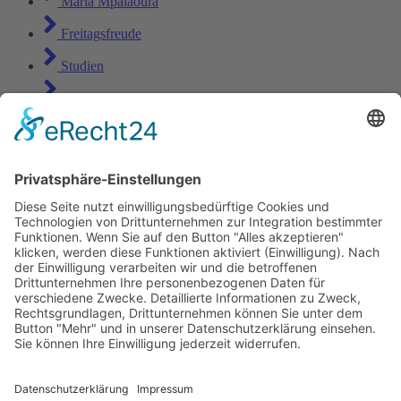
Maria Mpalaoura
Freitagsfreude
Studien
Anfrage
Kontakt
maria@montagsfreude.de
+49 30 55 22 68 89
+49 172 303 70 72
Instagram
Linkedin-in
Tiktok
Copyright © 2026 Montagsfreude
Dein Wunschthema für den Montagskick.